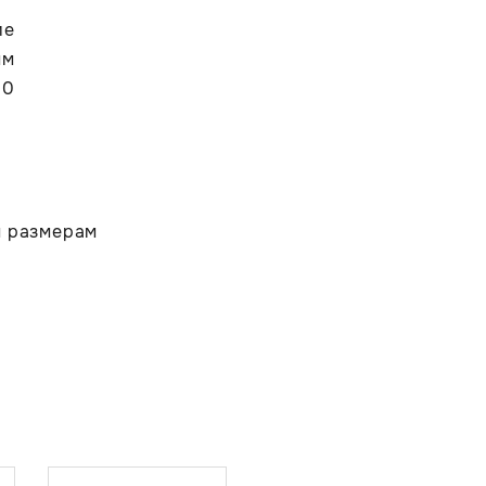
ие
мм
00
м размерам