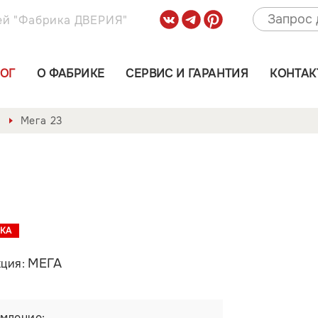
ей "Фабрика ДВЕРИЯ"
ЛОГ
О ФАБРИКЕ
СЕРВИС И ГАРАНТИЯ
КОНТАК
Мега 23
КА
МЕГА
кция:
мление: