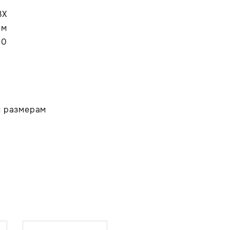
ВХ
мм
00
м размерам